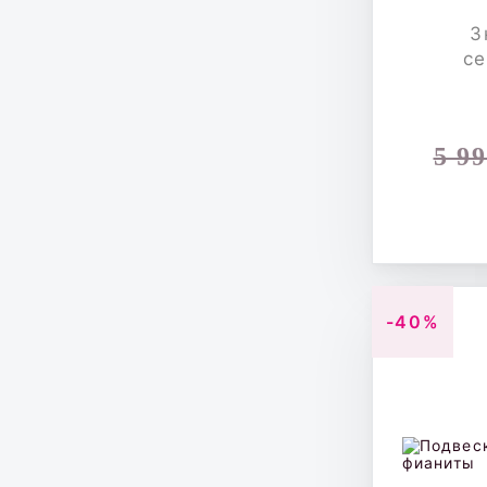
З
се
5 9
-40%