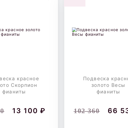
веска красное
Подвеска красн
лото Скорпион
золото Весы
фианиты
фианиты
13 100 ₽
66 5
50
102 360