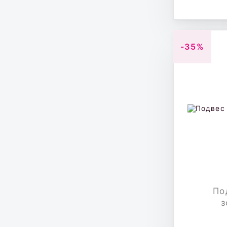
-35%
По
з