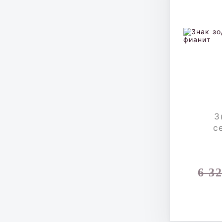
З
с
6 3