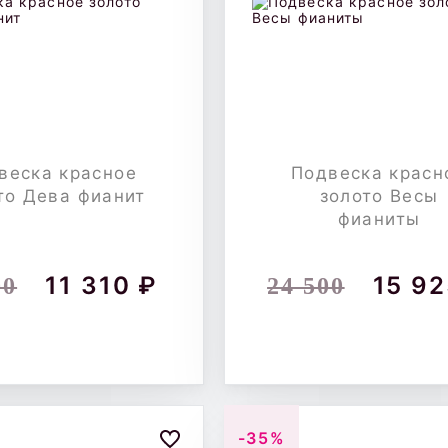
веска красное
Подвеска красн
то Дева фианит
золото Весы
фианиты
11 310 ₽
15 92
00
24 500
-35%