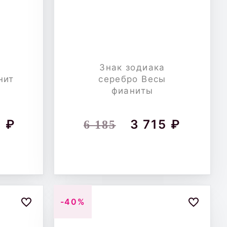
Знак зодиака
нит
серебро Весы
фианиты
 ₽
3 715 ₽
6 185
-40%