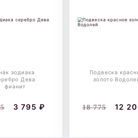
нак зодиака
Подвеска красн
еребро Дева
золото Водоле
фианит
3 795 ₽
12 20
25
18 775