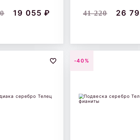
19 055 ₽
26 79
10
41 220
-40%