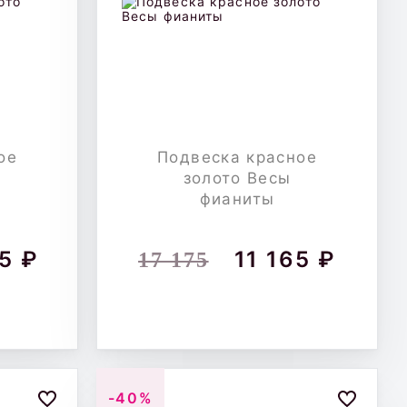
ое
Подвеска красное
золото Весы
фианиты
5 ₽
11 165 ₽
17 175
-40%