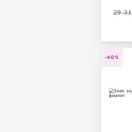
29 3
-40%