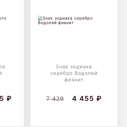
ое
Знак зодиака
й
серебро Водолей
фианит
5 ₽
4 455 ₽
7 420