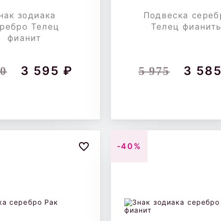
нак зодиака
Подвеска сереб
ребро Телец
Телец фианит
фианит
3 595 ₽
3 585
90
5 975
-40%