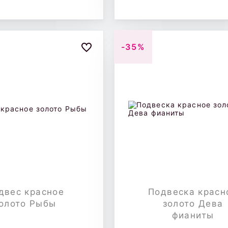
-35%
двес красное
Подвеска красн
олото Рыбы
золото Дева
фианиты