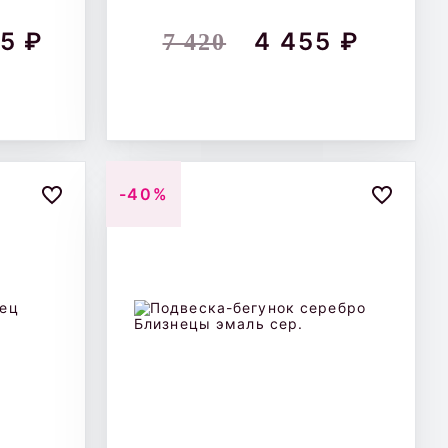
5 ₽
4 455 ₽
7 420
-40%