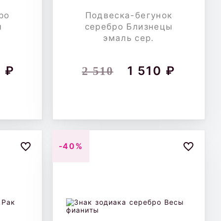
ро
Подвеска-бегунок
ы
серебро Близнецы
эмаль сер.
 ₽
1 510 ₽
2 510
-40%