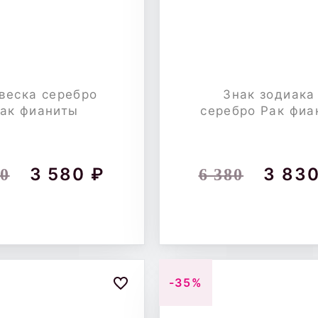
веска серебро
Знак зодиака
ак фианиты
серебро Рак фиа
3 580 ₽
3 830
60
6 380
-35%