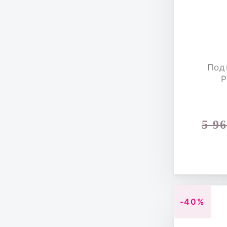
Под
Р
5 9
-40%