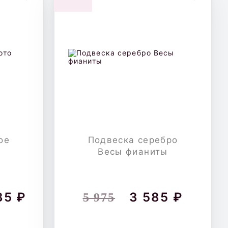
ое
Подвеска серебро
Весы фианиты
35 ₽
3 585 ₽
5 975