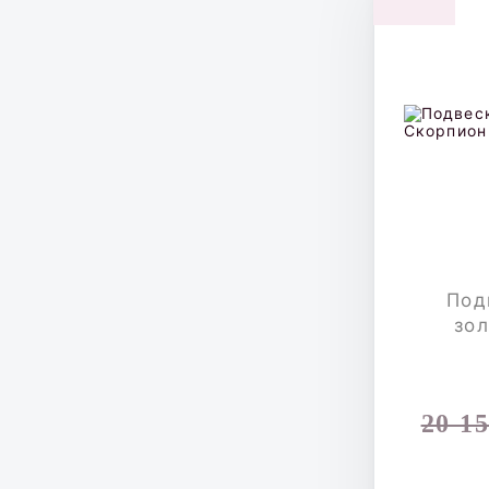
Под
зо
20 1