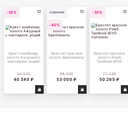
-35%
-35%
НОВИНКА
-40%
Крест комбинир.
Браслет красное
Браслет красное
золото Ажурный с
золото бриллианты
золото Ромб
накладкой, родий
Тройной d050
полновес
62 055
88 330
77 330
40 340 ₽
53 000 ₽
50 265 ₽
Купить
Купить
Купить