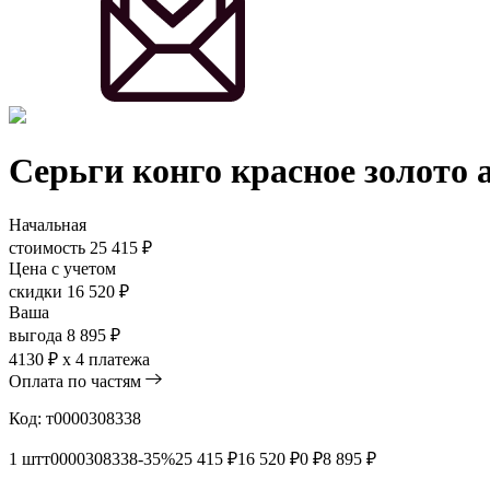
Серьги конго красное золото 
Начальная
стоимость
25 415 ₽
Цена с учетом
скидки
16 520 ₽
Ваша
выгода
8 895 ₽
4130
₽ х 4 платежа
Оплата по частям
Код:
т0000308338
1 шт
т0000308338
-35%
25 415 ₽
16 520 ₽
0 ₽
8 895 ₽