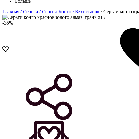
Больше
Главная
/ Серьги
/ Серьги Конго
/ Без вставок
/ Серьги конго кр
-35%