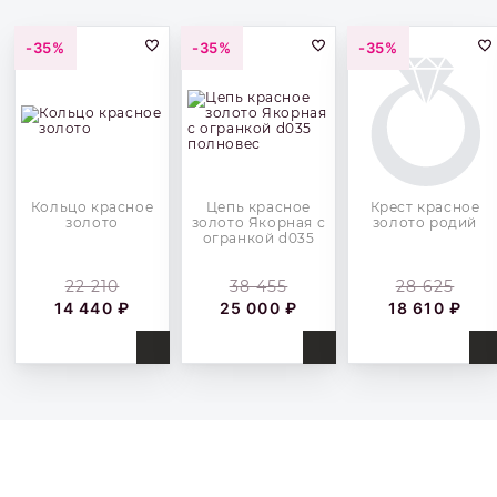
-35%
-35%
-35%
Кольцо красное
Цепь красное
Крест красное
золото
золото Якорная с
золото родий
огранкой d035
полновес
22 210
38 455
28 625
14 440 ₽
25 000 ₽
18 610 ₽
Купить
Купить
Купить