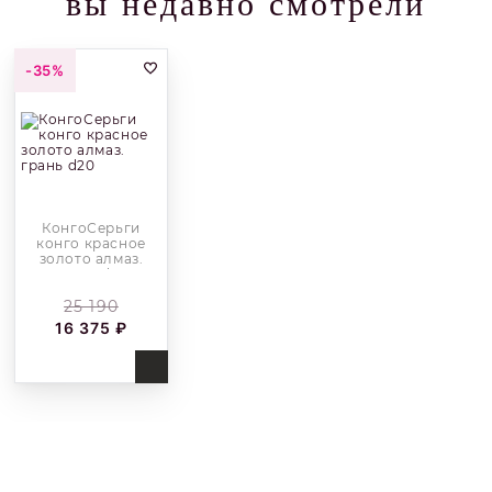
вы недавно смотрели
-35%
КонгоСерьги
конго красное
золото алмаз.
грань d20
25 190
16 375 ₽
Купить